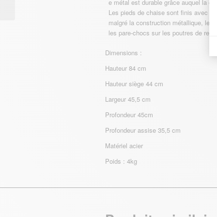
e métal est durable grâce auquel la cha
Les pieds de chaise sont finis avec d
malgré la construction métallique, les
les pare-chocs sur les poutres de renfo
Dimensions :
Hauteur 84 cm
Hauteur siège 44 cm
Largeur 45,5 cm
Profondeur 45cm
Profondeur assise 35,5 cm
Matériel acier
Poids : 4kg