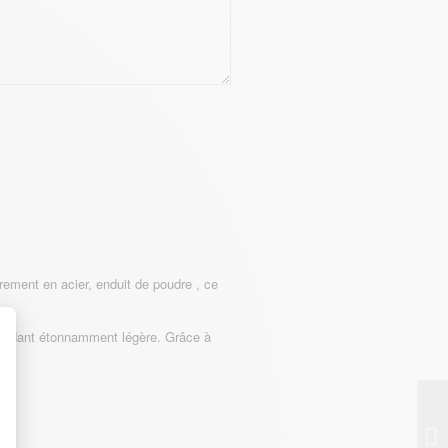
èrement en acier, enduit de poudre , ce
a rendant étonnamment légère. Grâce à
t : Personnalisez vos Options