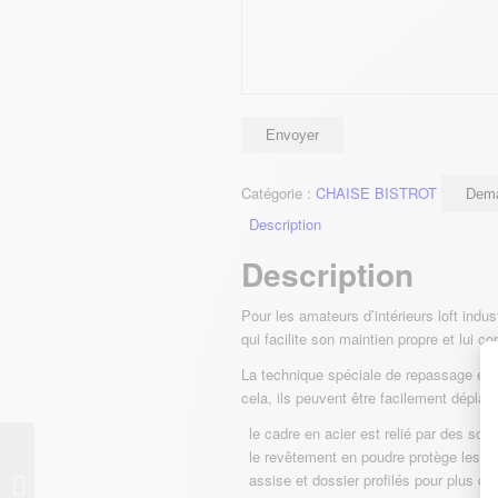
Catégorie :
CHAISE BISTROT
Dema
Description
Description
Pour les amateurs d’intérieurs loft indus
qui facilite son maintien propre et lui c
La technique spéciale de repassage et de
cela, ils peuvent être facilement déplac
le cadre en acier est relié par des so
le revêtement en poudre protège les 
URBAN MANGE
assise et dossier profilés pour plus de
DEBOUT 70X70cm