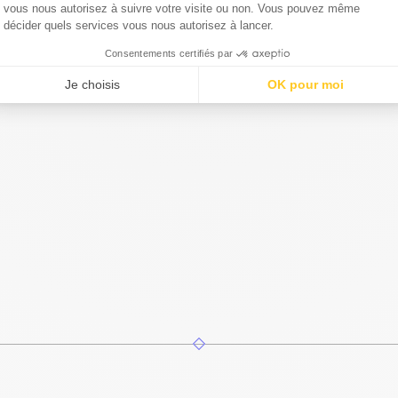
ise est durable et stable
vous nous autorisez à suivre votre visite ou non. Vous pouvez même
es pieds en plastique qui protègent le sol des dommages
décider quels services vous nous autorisez à lancer.
 chaises sont légères, ne pèsent que 4 kg
Consentements certifiés par
rt protègent les chaises contre les rayures lors de l’empilage jusqu’à 15 chai
Je choisis
OK pour moi