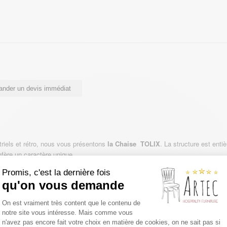
nder un devis immédiat
triels et rétro, nous vous présentons
la Chaise TOLIX
. La structure est enti
onfère un caractère unique.
 pliage de la tôle garantit l’extraordinaire résistance de la chaise tout en l
Promis, c'est la dernière fois
és et empilés jusqu’à 15 pièces.
qu'on vous demande
udures durables, ce qui garantit une résistance aux charges jusqu’à 120 kg
Plateforme de Gestion du Consentemen
On est vraiment très content que le contenu de
chaises contre les dommages
notre site vous intéresse. Mais comme vous
 confort et de confort d’assise
Axeptio consent
n'avez pas encore fait votre choix en matière de cookies, on ne sait pas si