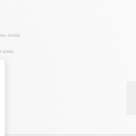
ion d’outils.
t autres.
t : Personnalisez vos Options