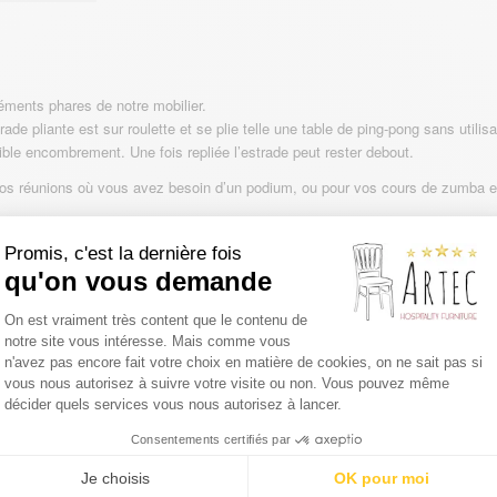
léments phares de notre mobilier.
trade pliante est sur roulette et se plie telle une table de ping-pong sans utilisat
ible encombrement. Une fois repliée l’estrade peut rester debout.
 vos réunions où vous avez besoin d’un podium, ou pour vos cours de zumba e
ante divers options telles que :
Promis, c'est la dernière fois
qu'on vous demande
Plateforme de Gestion du Consentemen
On est vraiment très content que le contenu de
notre site vous intéresse. Mais comme vous
Axeptio consent
m
n'avez pas encore fait votre choix en matière de cookies, on ne sait pas si
vous nous autorisez à suivre votre visite ou non. Vous pouvez même
décider quels services vous nous autorisez à lancer.
Consentements certifiés par
Je choisis
OK pour moi