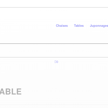
Chaises
Tables
Juponnage
0
IABLE